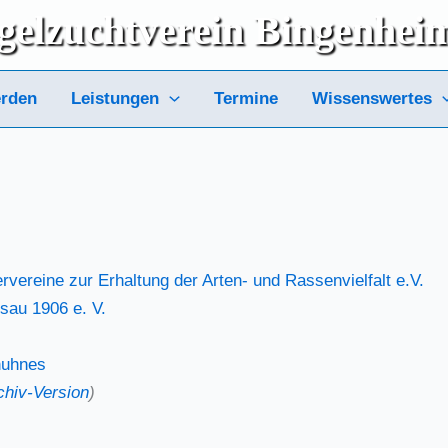
gelzuchtverein
Bingenhei
erden
Leistungen
Termine
Wissenswertes
­ver­ei­ne zur Erhal­tung der Arten- und Ras­sen­viel­falt e.V.
s­sau 1906 e. V.
huh­nes
hiv-Ver­si­on
)