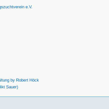
­zucht­ver­ein e.V.
al­tung by Robert Höck
ikt Sau­er)