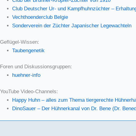
Club der Brün­ner-Kröp­fer-Züch­ter von 1910
Club Deut­scher Ur- und Kampf­huhn­züch­ter – Erhal­tungs
Vecht­hoen­der­club Bel­gie
Son­der­ver­ein der Züch­ter Japa­ni­scher Lege­wach­teln
Geflügel-Wissen:
Tau­ben­ge­ne­tik
Foren und Diskussionsgruppen:
hueh­ner-info
YouTube Video-Channels:
Hap­py Huhn – alles zum The­ma tier­ge­rech­te Hüh­ner­h
Dino­Sau­er – Der Hüh­ner­ka­nal von Dr. Bene (Dr. Bene­d