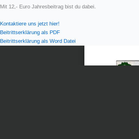
Mit 12,-
Euro Jah­res­bei­trag bist du dabei.
Kon­tak­tie­re uns jetzt hier!
Bei­tritts­er­klä­rung als PDF
Bei­tritts­er­klä­rung als Word Datei