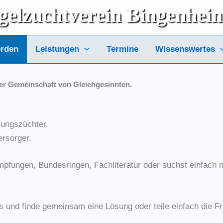
gelzuchtverein
Bingenhei
erden
Leistungen
Termine
Wissenswertes
ner
Gemein­schaft von Gleich­ge­sinn­ten.
lungs­züch­ter.
r­sor­ger.
­fun­gen, Bun­des­rin­gen, Fach­li­te­ra­tur
oder suchst ein­fach nu
us und fin­de gemein­sam eine Lösung oder tei­le ein­fach die Fr