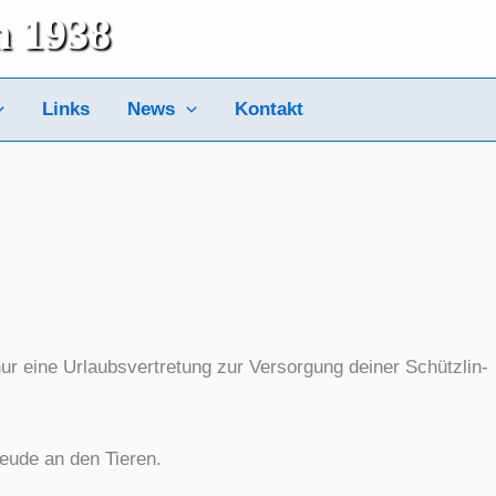
m 1938
Links
News
Kontakt
r eine Urlaubs­ver­tre­tung zur Ver­sor­gung dei­ner Schütz­lin­
eu­de an den Tie­ren.