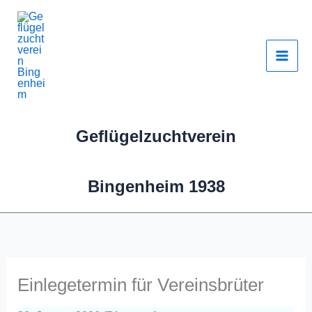
Zum
Ein­
Inhalt
le­
springen
ge­
ter­
min
für
Ver­
Geflügelzuchtverein
eins­
brü­
ter
Bingenheim 1938
Einlegetermin für Vereinsbrüter